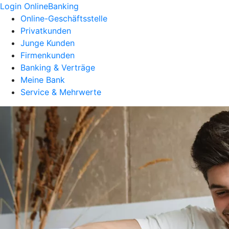
Login OnlineBanking
Online-Geschäftsstelle
Privatkunden
Junge Kunden
Firmenkunden
Banking & Verträge
Meine Bank
Service & Mehrwerte