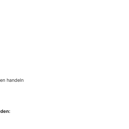
sen handeln
rden: