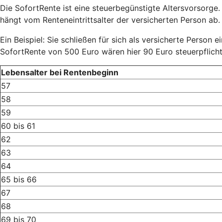
Die SofortRente ist eine steuerbegünstigte Altersvorsorge.
hängt vom Renteneintrittsalter der versicherten Person ab. D
Ein Beispiel: Sie schließen für sich als versicherte Person 
SofortRente von 500 Euro wären hier 90 Euro steuerpflich
Lebensalter bei Rentenbeginn
57
58
59
60 bis 61
62
63
64
65 bis 66
67
68
69 bis 70